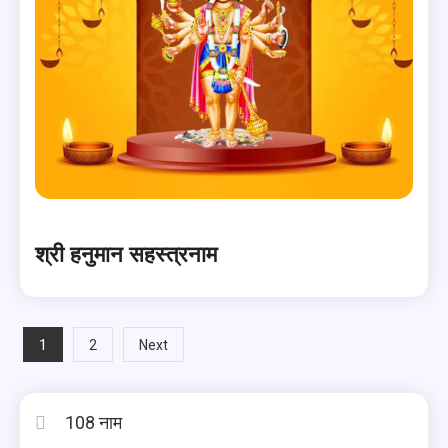
श्री हनुमान सहस्त्रनाम
Posts
1
2
Next
pagination
108 नाम