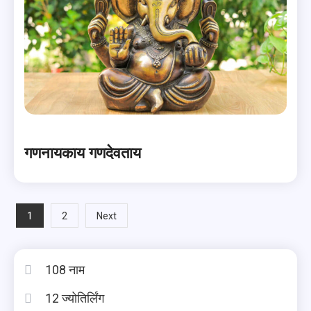
गणनायकाय गणदेवताय
Posts
1
2
Next
pagination
108 नाम
12 ज्योतिर्लिंग