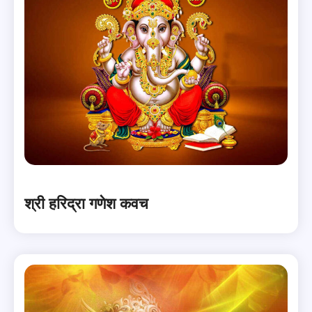
श्री हरिद्रा गणेश कवच