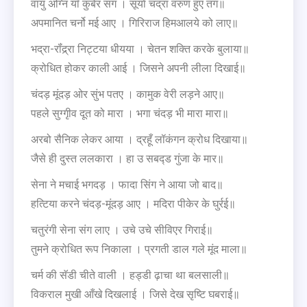
वायु अग्नि याँ कुबेर संग । सूर्या चंद्रा वरुण हुए तंग॥
अपमानित चर्नो मई आए । गिरिराज हिमआलये को लाए॥
भद्रा-रॉंद्र्रा निट्टया धीयया । चेतन शक्ति करके बुलाया॥
क्रोधित होकर काली आई । जिसने अपनी लीला दिखाई॥
चंदड़ मूंदड़ ओर सुंभ पतए । कामुक वेरी लड़ने आए॥
पहले सुग्गृीव दूत को मारा । भगा चंदड़ भी मारा मारा॥
अरबो सैनिक लेकर आया । द्रहूँ लॉकंगन क्रोध दिखाया॥
जैसे ही दुस्त ललकारा । हा उ सबद्ड गुंजा के मार॥
सेना ने मचाई भगदड़ । फादा सिंग ने आया जो बाद॥
हत्टिया करने चंदड़-मूंदड़ आए । मदिरा पीकेर के घुर्रई॥
चतुरंगी सेना संग लाए । उचे उचे सीविएर गिराई॥
तुमने क्रोधित रूप निकाला । प्रगती डाल गले मूंद माला॥
चर्म की सॅडी चीते वाली । हड्डी ढ़ाचा था बलसाली॥
विकराल मुखी आँखे दिखलाई । जिसे देख सृष्टि घबराई॥