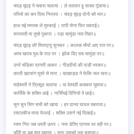
चंदड़ मूंदड़ ने चकरा चलाया । ले तलवार हू साबद गूंजाया॥
पपियो का कर दिया निस्तरा । चंदड़ मूंदड़ दोनो को मार॥
हाथ मई मस्तक ले मुस्काई । पापी सेना फिर घबराई॥
सरस्वती मा तुम्हे पुकारा । पड़ा चामुंडा नाम तिहर॥
चंदड़ मूंदड़ की मिरतट्यु सुनकर । कालक मौर्या आए रात पर॥
अरब खराब युध के पाठ पर । झोक दिए सब चामुंडा पर॥
उगर्र चंडिका प्रगती आकर । गीडदीयो की वाडी भरकर॥
काली ख़टवांग घुसो से मारा । ब्रह्माड्ड ने फेकि जल धारा॥
माहेश्वरी ने त्रिशूल चलाया । मा वेश्दवी कक्करा घुमाया॥
कार्तिके के शक्ति आई । नार्सिंघई दित्तियो पे छाई॥
चुन चुन सिंग सभी को खाया । हर दानव घायल घबराया॥
रक्टतबीज माया फेलाई । शक्ति उसने नई दिखाई॥
रक्त्त गिरा जब धरती ऊपर । नया डेतिए प्रगता था वही पर॥
चाँदी मा अब शूल घुमाया । मारा उसको लहू चूसाया॥