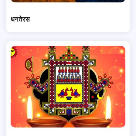
धनतेरस