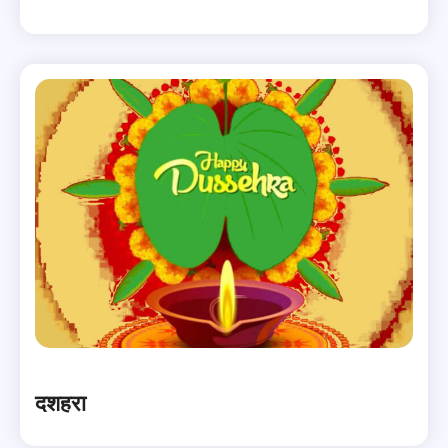
दशहरा