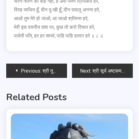
चरण-शरण की बांह गहो, हे उमा-रमण प्रियकंत हरे,
विरह व्यथित हूँ, दीन दुःखी हूँ, दीन दयालु अनन्त हरे,
आओ तुम मेरे हो जाओ, आ जाओ श्रीमन्त हरे,
मेरी इस दयनीय दशा पर, कुछ तो करो विचार हरे,
पार्वती पति, हर हर शम्भो, पाहि पाहि दातार हरे ॥ ८ ॥
Previous:
श्री तुलसी कवच
Next:
श्री सूर्य अष्टकम
Related Posts