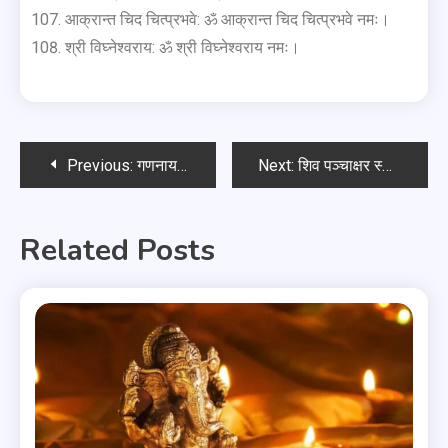
आक्रान्त चिद चित्प्रभवे: ॐ आक्रान्त चिद चित्प्रभवे नमः।
श्री विघ्नेश्वराय: ॐ श्री विघ्नेश्वराय नमः।
Previous:
गणनायकाय गणदेवताय
Next:
शिव पञ्चाक्षर स्तोत्र
Related Posts