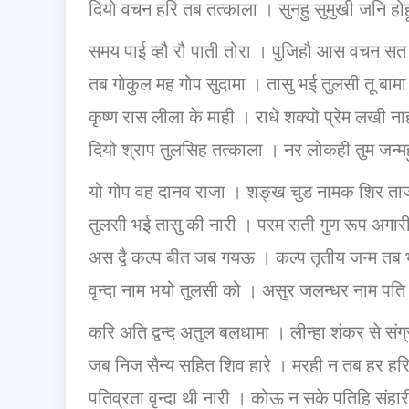
दियो वचन हरि तब तत्काला । सुनहु सुमुखी जनि हो
समय पाई व्हौ रौ पाती तोरा । पुजिहौ आस वचन स
तब गोकुल मह गोप सुदामा । तासु भई तुलसी तू बा
कृष्ण रास लीला के माही । राधे शक्यो प्रेम लखी 
दियो श्राप तुलसिह तत्काला । नर लोकही तुम जन्
यो गोप वह दानव राजा । शङ्ख चुड नामक शिर त
तुलसी भई तासु की नारी । परम सती गुण रूप अगा
अस द्वै कल्प बीत जब गयऊ । कल्प तृतीय जन्म 
वृन्दा नाम भयो तुलसी को । असुर जलन्धर नाम प
करि अति द्वन्द अतुल बलधामा । लीन्हा शंकर से सं
जब निज सैन्य सहित शिव हारे । मरही न तब हर हर
पतिव्रता वृन्दा थी नारी । कोऊ न सके पतिहि संह