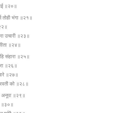
 जाई ॥२०॥
्म तोही भंगा ॥२१॥
॥२२॥
 गिरा उचारी ॥२३॥
 सीता ॥२४॥
तिहि संहारा ॥२५॥
हारा ॥२६॥
िचारे ॥२७॥
पारवती को ॥२८॥
टप अनूपा ॥२९॥
मा ॥३०॥