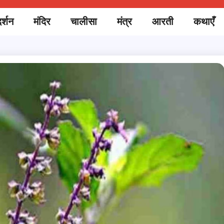
र्शन
मंदिर
चालीसा
मंत्र
आरती
कथाएँ