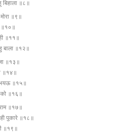
हू बिहाला ॥८॥
त मोरा ॥९॥
मा ॥१०॥
नाही ॥११॥
महु बाला ॥१२॥
ाजा ॥१३॥
री ॥१४॥
तब भयऊ ॥१५॥
ति को ॥१६॥
ग्राम ॥१७॥
िही पुकारे ॥१८॥
ारी ॥१९॥