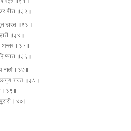
 पद पईहै ॥३१॥
 उर पीरा ॥३२॥
अमृत डारत ॥३३॥
ी हारी ॥३४॥
ाही अन्तर ॥३५॥
ीहि प्यारा ॥३६॥
ंशय नाही ॥३७॥
 सहसगुण पावत ॥३८॥
ामा ॥३९॥
िपुरारी ॥४०॥