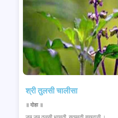
श्री तुलसी चालीसा
॥
दोहा
॥
जय जय तुलसी भगवती, सत्यवती सुखदानी ।