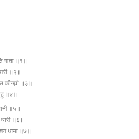
ुति गाता ॥१॥
प भारी ॥२॥
उस कीन्ह्यो ॥३॥
छोहु ॥४॥
र आनी ॥५॥
नु धारी ॥६॥
 नीचन धामा ॥७॥